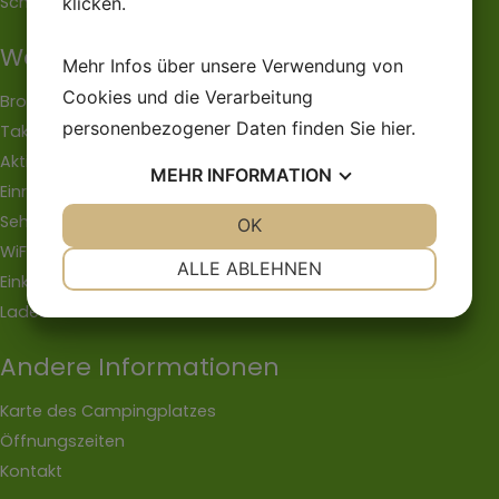
Schwimmbad
klicken.
Während Ihres Besuchs
Mehr Infos über unsere Verwendung von
Cookies und die Verarbeitung
Brotbestellung
personenbezogener Daten finden Sie
hier
.
Take Away
Aktivitäten
MEHR
INFORMATION
Einrichtungen
Sehenwürdigkeiten
JA
NEIN
OK
JA
NEIN
WiFi
NOTWENDIG
PRÄFERENZEN
ALLE ABLEHNEN
Einkaufsgelegenheiten
JA
NEIN
JA
NEIN
Ladestation
MARKETING
STATISTIKEN
Andere Informationen
Karte des Campingplatzes
Öffnungszeiten
Kontakt