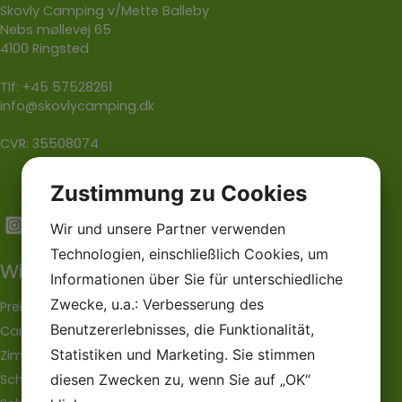
Skovly Camping v/Mette Balleby
Nebs møllevej 65
4100 Ringsted
Tlf:
+45 57528261
info@skovlycamping.dk
CVR: 35508074
Zustimmung zu Cookies
Wir und unsere Partner verwenden
Technologien, einschließlich Cookies, um
Wir können anbeiten
Informationen über Sie für unterschiedliche
Zwecke, u.a.: Verbesserung des
Preise
Benutzererlebnisses, die Funktionalität,
Campinghütten
Statistiken und Marketing. Sie stimmen
Zimmer
diesen Zwecken zu, wenn Sie auf „OK“
Schutzhütten