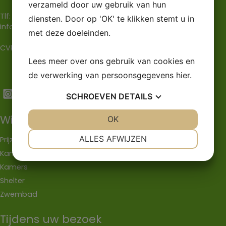
verzameld door uw gebruik van hun
Tlf:
+45 57528261
diensten. Door op 'OK' te klikken stemt u in
info@skovlycamping.dk
met deze doeleinden.
CVR: 35508074
Lees meer over ons gebruik van cookies en
de verwerking van persoonsgegevens
hier
.
SCHROEVEN
DETAILS
Wij kunnen aanbieden
JA
NEE
OK
JA
NEE
NOODZAKELIJK
VOORKEUREN
ALLES AFWIJZEN
Prijzen
Kampeerhutten
JA
NEE
JA
NEE
Kamers
MARKETING
STATISTIEKEN
Shelter
Zwembad
Tijdens uw bezoek