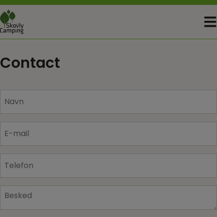
Skip
to
content
Contact
Navn
*
E-
mail
*
Telefon
*
Besked
*