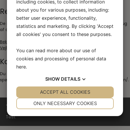
including cookies, to collect information
Regler
about you for various purposes, including:
better user experience, functionality,
De regler, der gælder for Skovly Camping v/Mette Balleby brug
statistics and marketing. By clicking 'Accept
af cookies, findes nedenfor.
all cookies' you consent to these purposes.
Bekendtgørelse om cookies
Vejledning om cookies
You can read more about our use of
cookies and processing of personal data
Kontakt
here
.
Du er velkommen til at kontakte os hvis du har yderligere
SHOW
DETAILS
spørgsmål til anvendelsen af cookies på skovlycamping.dk/en/.
YES
ACCEPT ALL COOKIES
NO
YES
NO
NECESSARY
PREFERENCES
ONLY NECESSARY COOKIES
Test
YES
NO
YES
NO
Test
MARKETING
STATISTICS