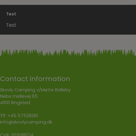
Test
Test
Contact information
Skovly Camping v/Mette Balleby
Nebs møllevej 65
4100 Ringsted
Tlf:
+45 57528261
info@skovlycamping.dk
CVR: 35508074